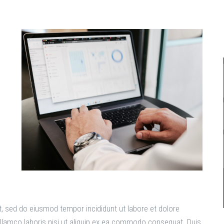
t, sed do eiusmod tempor incididunt ut labore et dolore
llamco laboris nisi ut aliquip ex ea commodo consequat. Duis