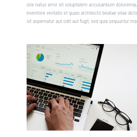
iste natus error sit voluptatem accusantium doloremqu
inventore veritatis et quasi architecto beatae vitae d
sit aspernatur aut odit aut fugit, sed quia sequuntur m