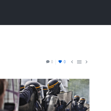



0
0