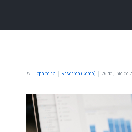
By
CEcpaladino
Research (Demo)
26 de junio de 