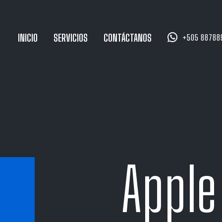


INICIO
SERVICIOS
CONTÁCTANOS
+505 88788
Apple