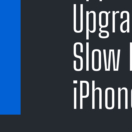
Upgra
Slow 
iPhon