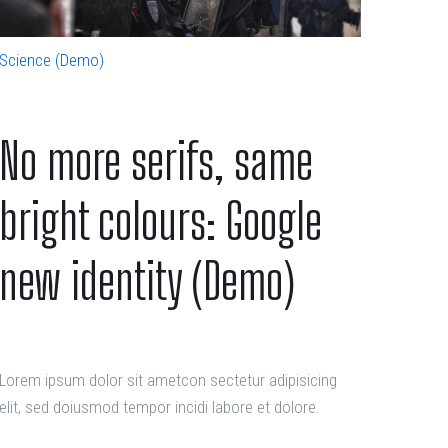
Science (Demo)
No more serifs, same
bright colours: Google
new identity (Demo)
Lorem ipsum dolor sit ametcon sectetur adipisicing
elit, sed doiusmod tempor incidi labore et dolore.