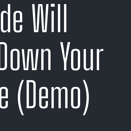
de Will
Down Your
e (Demo)