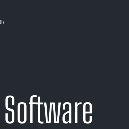
917
 Software