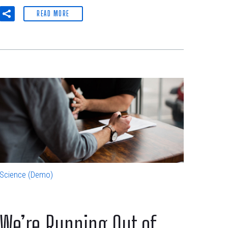
READ MORE
Science (Demo)
We’re Running Out of