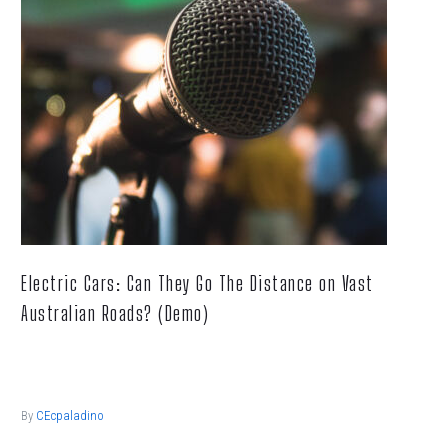
Electric Cars: Can They Go The Distance on Vast
Australian Roads? (Demo)
Lorem ipsum dolor sit ametcon sectetur adipisicing elit, sed
doiusmod tempor incidi labore et dolore.
By
CEcpaladino