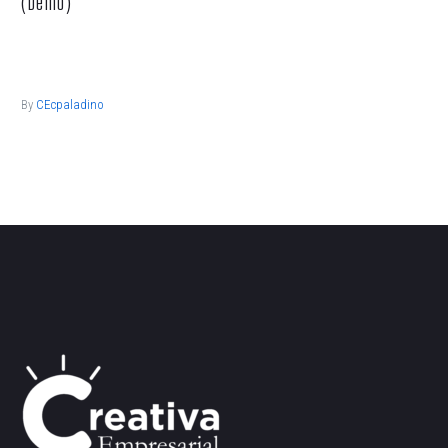
(Demo)
Lorem ipsum dolor sit ametcon sectetur adipisicing elit, sed
doiusmod tempor incidi labore et dolore.
By
CEcpaladino