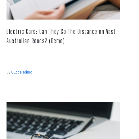
Electric Cars: Can They Go The Distance on Vast
Australian Roads? (Demo)
Lorem ipsum dolor sit ametcon sectetur adipisicing elit, sed
doiusmod tempor incidi labore et dolore.
By
CEcpaladino