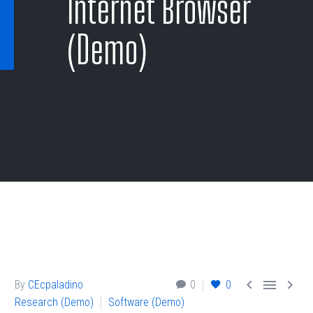
Internet Browser
(Demo)



By
CEcpaladino
0
0
Research (Demo)
Software (Demo)