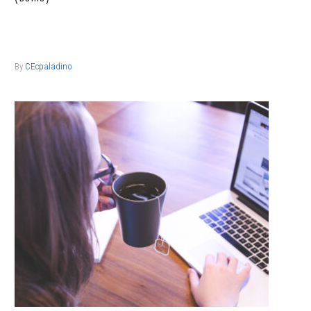
Lorem ipsum dolor sit ametcon sectetur adipisicing elit, sed
doiusmod tempor incidi labore et dolore.
By
CEcpaladino