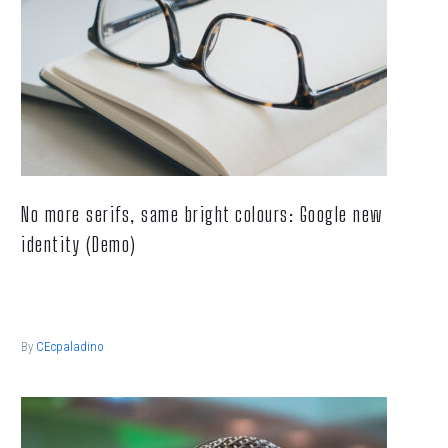
No more serifs, same bright colours: Google new
identity (Demo)
Lorem ipsum dolor sit ametcon sectetur adipisicing elit, sed
doiusmod tempor incidi labore et dolore.
By
CEcpaladino