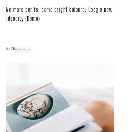
No more serifs, same bright colours: Google new
identity (Demo)
Lorem ipsum dolor sit ametcon sectetur adipisicing elit, sed
doiusmod tempor incidi labore et dolore.
By
CEcpaladino