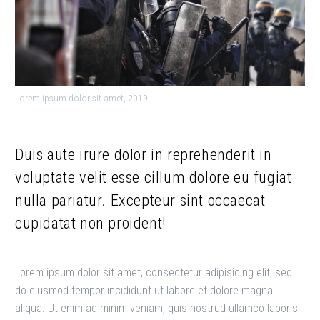
Lorem ipsum dolor sit amet, 2019
Duis aute irure dolor in reprehenderit in
voluptate velit esse cillum dolore eu fugiat
nulla pariatur. Excepteur sint occaecat
cupidatat non proident!
Lorem ipsum dolor sit amet, consectetur adipisicing elit, sed
do eiusmod tempor incididunt ut labore et dolore magna
aliqua. Ut enim ad minim veniam, quis nostrud ullamco laboris