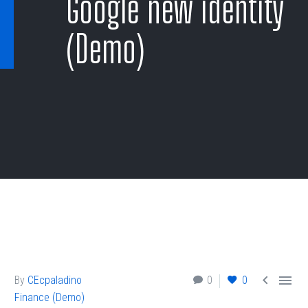
Google new identity
(Demo)


By
CEcpaladino
0
0
Finance (Demo)