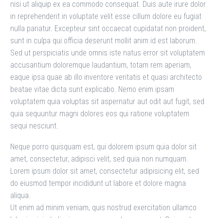
nisi ut aliquip ex ea commodo consequat. Duis aute irure dolor
in reprehenderit in voluptate velit esse cillum dolore eu fugiat
nulla pariatur. Excepteur sint occaecat cupidatat non proident,
sunt in culpa qui officia deserunt mollit anim id est laborum.
Sed ut perspiciatis unde omnis iste natus error sit voluptatem
accusantium doloremque laudantium, totam rem aperiam,
eaque ipsa quae ab illo inventore veritatis et quasi architecto
beatae vitae dicta sunt explicabo. Nemo enim ipsam
voluptatem quia voluptas sit aspernatur aut odit aut fugit, sed
quia sequuntur magni dolores eos qui ratione voluptatem
sequi nesciunt.
Neque porro quisquam est, qui dolorem ipsum quia dolor sit
amet, consectetur, adipisci velit, sed quia non numquam.
Lorem ipsum dolor sit amet, consectetur adipisicing elit, sed
do eiusmod tempor incididunt ut labore et dolore magna
aliqua.
Ut enim ad minim veniam, quis nostrud exercitation ullamco