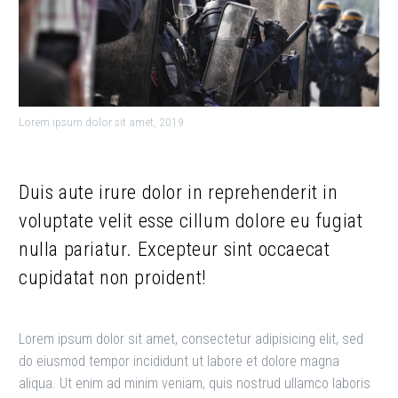
Lorem ipsum dolor sit amet, 2019
Duis aute irure dolor in reprehenderit in
voluptate velit esse cillum dolore eu fugiat
nulla pariatur. Excepteur sint occaecat
cupidatat non proident!
Lorem ipsum dolor sit amet, consectetur adipisicing elit, sed
do eiusmod tempor incididunt ut labore et dolore magna
aliqua. Ut enim ad minim veniam, quis nostrud ullamco laboris