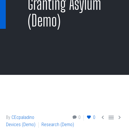
Granting Asylum
(Demo)



By
CEcpaladino
0
0
Devices (Demo)
Research (Demo)