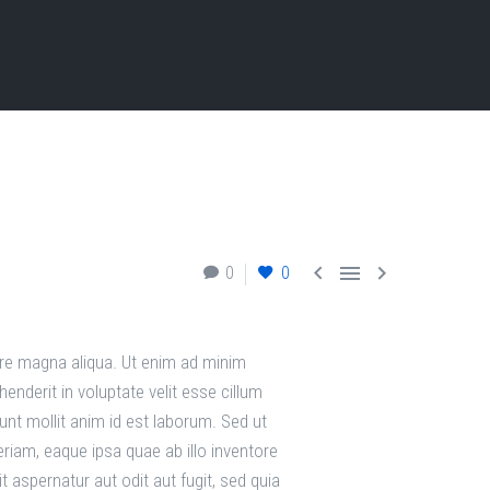



0
0
lore magna aliqua. Ut enim ad minim
enderit in voluptate velit esse cillum
runt mollit anim id est laborum. Sed ut
iam, eaque ipsa quae ab illo inventore
 aspernatur aut odit aut fugit, sed quia