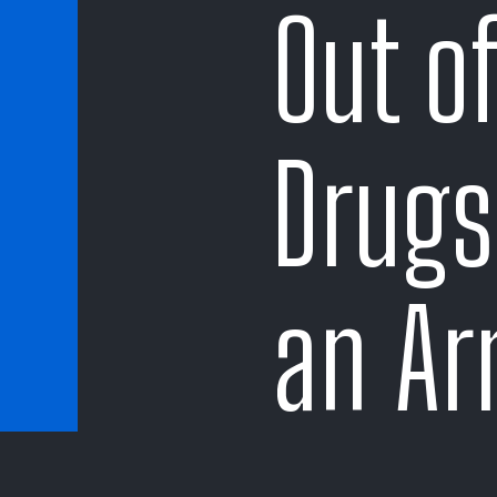
Out of
Drugs 
an Ar