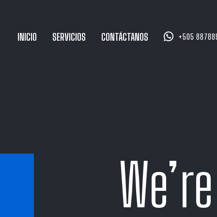


INICIO
SERVICIOS
CONTÁCTANOS
+505 88788
We’re