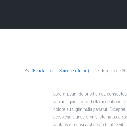
By
CEcpaladino
Science (Demo)
17 de junio de 2
Lorem ipsum dolor sit amet, consectetur
veniam, quis nostrud ullamco laboris nis
dolore eu fugiat nulla pariatur. Excepte
perspiciatis unde omnis iste natus err
veritatis et quasi architecto beatae vit