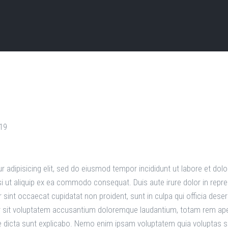
019
 adipisicing elit, sed do eiusmod tempor incididunt ut labore et do
i ut aliquip ex ea commodo consequat. Duis aute irure dolor in repreh
ur sint occaecat cupidatat non proident, sunt in culpa qui officia dese
or sit voluptatem accusantium doloremque laudantium, totam rem aper
ae dicta sunt explicabo. Nemo enim ipsam voluptatem quia voluptas sit