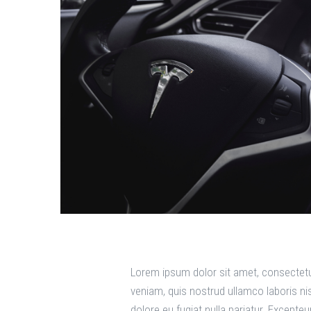
Lorem ipsum dolor sit amet, consectetur
veniam, quis nostrud ullamco laboris nis
dolore eu fugiat nulla pariatur. Excepte