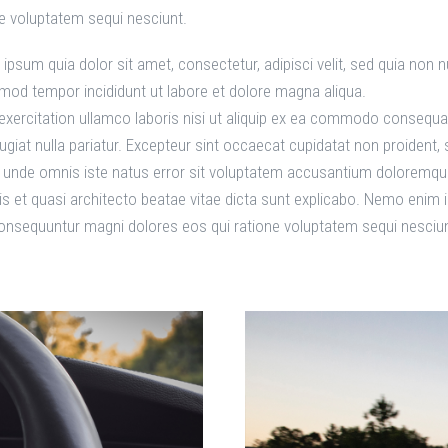
e voluptatem sequi nesciunt.
ipsum quia dolor sit amet, consectetur, adipisci velit, sed quia no
usmod tempor incididunt ut labore et dolore magna aliqua.
xercitation ullamco laboris nisi ut aliquip ex ea commodo consequat.
fugiat nulla pariatur. Excepteur sint occaecat cupidatat non proident, s
is unde omnis iste natus error sit voluptatem accusantium doloremq
atis et quasi architecto beatae vitae dicta sunt explicabo. Nemo enim
 consequuntur magni dolores eos qui ratione voluptatem sequi nesciun