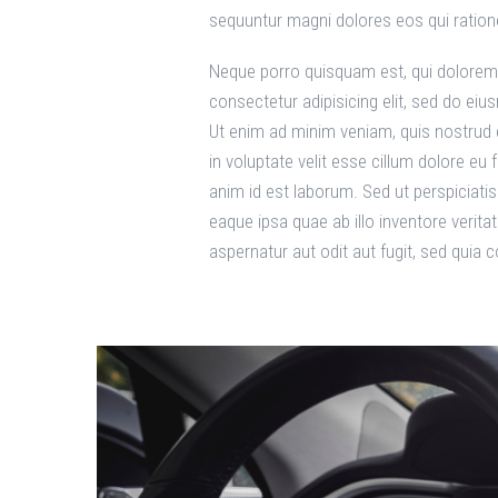
sequuntur magni dolores eos qui ration
Neque porro quisquam est, qui dolorem 
consectetur adipisicing elit, sed do ei
Ut enim ad minim veniam, quis nostrud e
in voluptate velit esse cillum dolore eu 
anim id est laborum. Sed ut perspiciat
eaque ipsa quae ab illo inventore verit
aspernatur aut odit aut fugit, sed quia