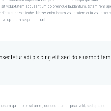
or sit voluptatem accusantium doloremque laudantium, totam rem aper
ae dicta sunt explicabo. Nemo enim ipsam voluptatem quia voluptas sit
e voluptatem sequi nesciunt.
sectetur adi pisicing elit sed do eiusmod temp
ipsum quia dolor sit amet, consectetur, adipisci velit, sed quia no