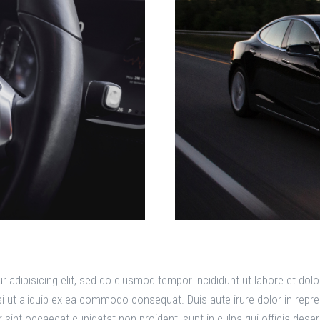
 adipisicing elit, sed do eiusmod tempor incididunt ut labore et do
i ut aliquip ex ea commodo consequat. Duis aute irure dolor in repreh
ur sint occaecat cupidatat non proident, sunt in culpa qui officia dese