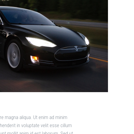
lore magna aliqua. Ut enim ad minim
enderit in voluptate velit esse cillum
runt mollit anim id est laborum. Sed ut