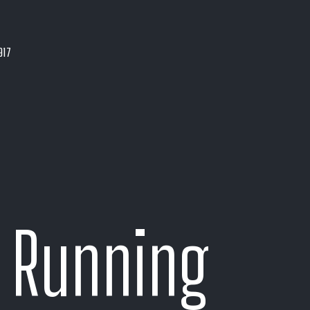
917
 Running