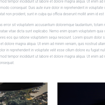
usmod tempor incididunt ut labore et dolore magna aliqua. Ut enim ad
mmodo consequat. Duis aute irure dolor in reprehenderit in voluptate ve
tat non proident, sunt in culpa qui officia deserunt mollit anim id est
tus error sit voluptatem accusantium doloremque laudantium, totam r
 beatae vitae dicta sunt explicabo. Nemo enim ipsam voluptatem quia v
res eos qui ratione voluptatem sequi nesciunt. Lorem ipsum dolor sit
et dolore magna aliqua. Ut enim ad minim veniam, quis nostrud ullamc
 in reprehenderit in voluptate velit esse cillum dolore eu fugiat nul
usmod tempor incididunt ut labore et dolore magna aliqua. Ut enim a
consequat.