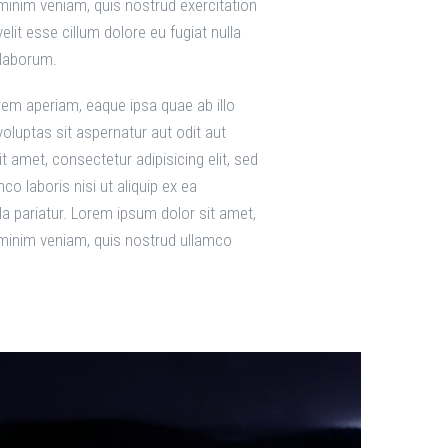
 minim veniam, quis nostrud exercitation
lit esse cillum dolore eu fugiat nulla
 laborum.
em aperiam, eaque ipsa quae ab illo
oluptas sit aspernatur aut odit aut
 amet, consectetur adipisicing elit, sed
o laboris nisi ut aliquip ex ea
la pariatur. Lorem ipsum dolor sit amet,
d minim veniam, quis nostrud ullamco