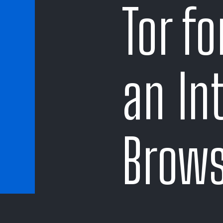
Tor fo
an In
Brows