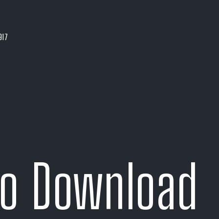
917
o Download