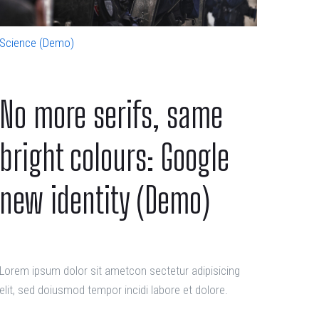
Science (Demo)
No more serifs, same
bright colours: Google
new identity (Demo)
Lorem ipsum dolor sit ametcon sectetur adipisicing
elit, sed doiusmod tempor incidi labore et dolore.