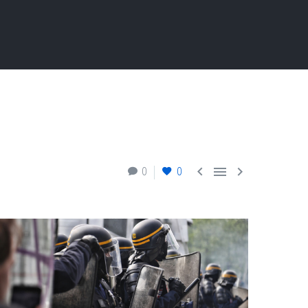



0
0