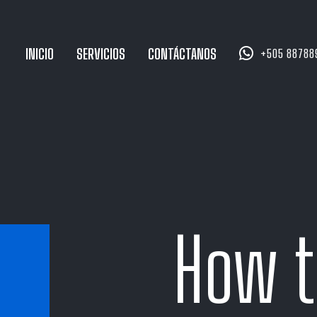


INICIO
SERVICIOS
CONTÁCTANOS
+505 88788
How t