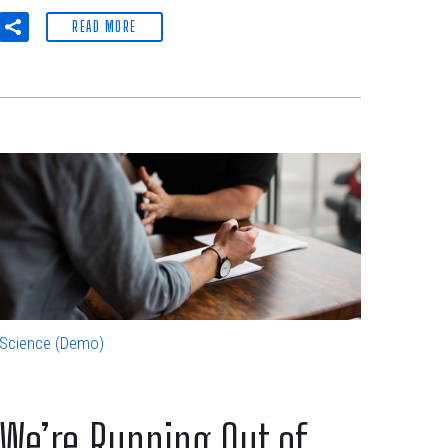
READ MORE
Science (Demo)
We’re Running Out of