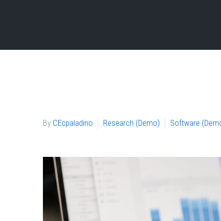
By
CEcpaladino
Research (Demo)
Software (Dem