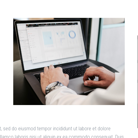
t, sed do eiusmod tempor incididunt ut labore et dolore
llamco laboris nisi ut aliquip ex ea commodo consequat. Duis