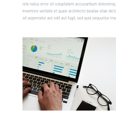
iste natus error sit voluptatem accusantium doloremqu
inventore veritatis et quasi architecto beatae vitae d
sit aspernatur aut odit aut fugit, sed quia sequuntur m