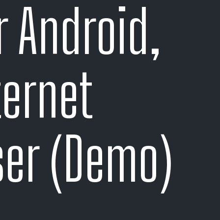
r Android,
ternet
er (Demo)