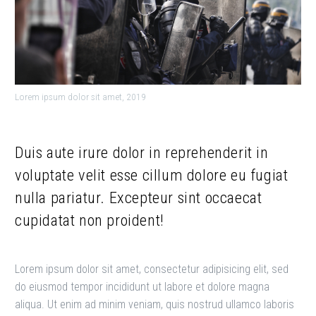
Lorem ipsum dolor sit amet, 2019
Duis aute irure dolor in reprehenderit in
voluptate velit esse cillum dolore eu fugiat
nulla pariatur. Excepteur sint occaecat
cupidatat non proident!
Lorem ipsum dolor sit amet, consectetur adipisicing elit, sed
do eiusmod tempor incididunt ut labore et dolore magna
aliqua. Ut enim ad minim veniam, quis nostrud ullamco laboris