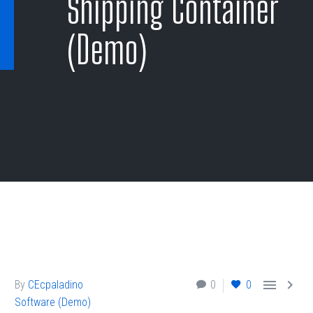
Shipping Container
(Demo)


By
CEcpaladino
0
0
Software (Demo)