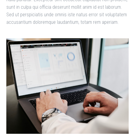
sunt in culpa qui officia deserunt mollit anim id est laborum.
Sed ut perspiciatis unde omnis iste natus error sit voluptatem
accusantium doloremque laudantium, totam rem aperiam.