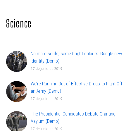
adipisicing elit, sed doiusmod tempor incidi labore
et dolore.
Science
No more serifs, same bright colours: Google new
identity (Demo)
Lorem ipsum dolor sit ametcon sectetur
17 de junio de 2019
adipisicing elit, sed doiusmod tempor incidi labore
et dolore.
We’re Running Out of Effective Drugs to Fight Off
an Army (Demo)
Lorem ipsum dolor sit ametcon sectetur
17 de junio de 2019
adipisicing elit, sed doiusmod tempor incidi labore
et dolore.
The Presidential Candidates Debate Granting
Asylum (Demo)
Lorem ipsum dolor sit amet, elit sed do eiusmod
17 de junio de 2019