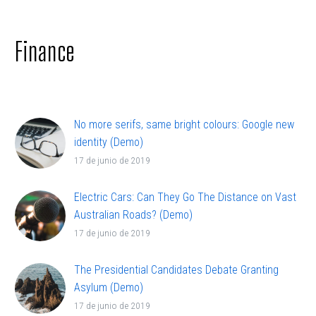
adipisicing elit, sed doiusmod tempor incidi labore
et dolore.
Finance
No more serifs, same bright colours: Google new
identity (Demo)
Lorem ipsum dolor sit ametcon sectetur
17 de junio de 2019
adipisicing elit, sed doiusmod tempor incidi labore
et dolore.
Electric Cars: Can They Go The Distance on Vast
Australian Roads? (Demo)
Lorem ipsum dolor sit ametcon sectetur
17 de junio de 2019
adipisicing elit, sed doiusmod tempor incidi labore
et dolore.
The Presidential Candidates Debate Granting
Asylum (Demo)
Lorem ipsum dolor sit ametcon sectetur
17 de junio de 2019