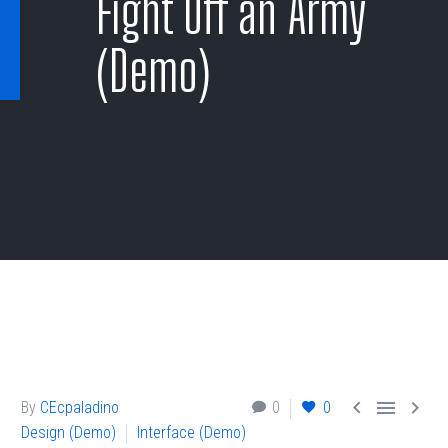
Fight Off an Army
(Demo)



By
CEcpaladino
0
0
Design (Demo)
Interface (Demo)