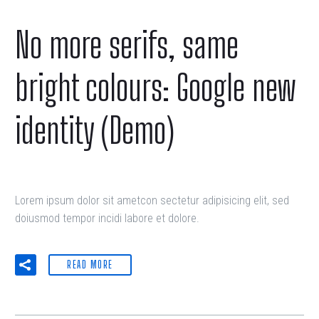
No more serifs, same
bright colours: Google new
identity (Demo)
Lorem ipsum dolor sit ametcon sectetur adipisicing elit, sed
doiusmod tempor incidi labore et dolore.
READ MORE