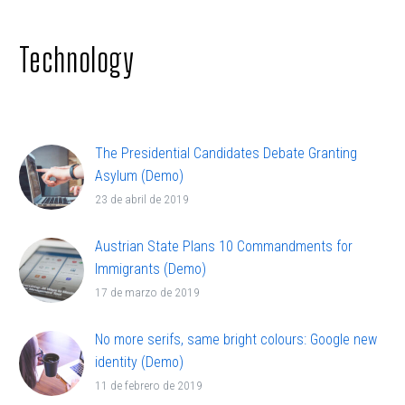
Technology
The Presidential Candidates Debate Granting
Asylum (Demo)
Lorem ipsum dolor sit ametcon sectetur
23 de abril de 2019
adipisicing elit, sed doiusmod tempor incidi labore
et dolore.
Austrian State Plans 10 Commandments for
Immigrants (Demo)
Lorem ipsum dolor sit ametcon sectetur
17 de marzo de 2019
adipisicing elit, sed doiusmod tempor incidi labore
et dolore.
No more serifs, same bright colours: Google new
identity (Demo)
Lorem ipsum dolor sit ametcon sectetur
11 de febrero de 2019