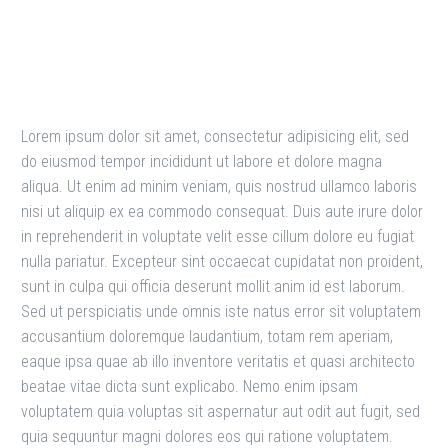
Guide to World Markets
Lorem ipsum dolor sit amet, consectetur adipisicing elit, sed
do eiusmod tempor incididunt ut labore et dolore magna
aliqua. Ut enim ad minim veniam, quis nostrud ullamco laboris
nisi ut aliquip ex ea commodo consequat. Duis aute irure dolor
in reprehenderit in voluptate velit esse cillum dolore eu fugiat
nulla pariatur. Excepteur sint occaecat cupidatat non proident,
sunt in culpa qui officia deserunt mollit anim id est laborum.
Sed ut perspiciatis unde omnis iste natus error sit voluptatem
accusantium doloremque laudantium, totam rem aperiam,
eaque ipsa quae ab illo inventore veritatis et quasi architecto
beatae vitae dicta sunt explicabo. Nemo enim ipsam
voluptatem quia voluptas sit aspernatur aut odit aut fugit, sed
quia sequuntur magni dolores eos qui ratione voluptatem.