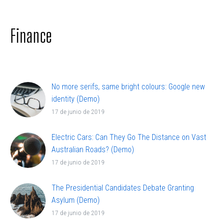
adipisicing elit, sed doiusmod tempor incidi labore
et dolore.
Finance
No more serifs, same bright colours: Google new
identity (Demo)
Lorem ipsum dolor sit ametcon sectetur
17 de junio de 2019
adipisicing elit, sed doiusmod tempor incidi labore
et dolore.
Electric Cars: Can They Go The Distance on Vast
Australian Roads? (Demo)
Lorem ipsum dolor sit ametcon sectetur
17 de junio de 2019
adipisicing elit, sed doiusmod tempor incidi labore
et dolore.
The Presidential Candidates Debate Granting
Asylum (Demo)
Lorem ipsum dolor sit ametcon sectetur
17 de junio de 2019