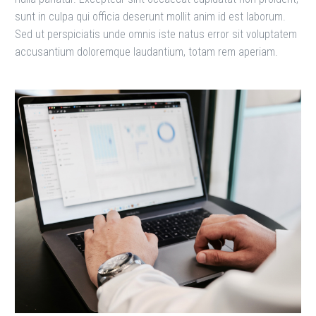
sunt in culpa qui officia deserunt mollit anim id est laborum.
Sed ut perspiciatis unde omnis iste natus error sit voluptatem
accusantium doloremque laudantium, totam rem aperiam.