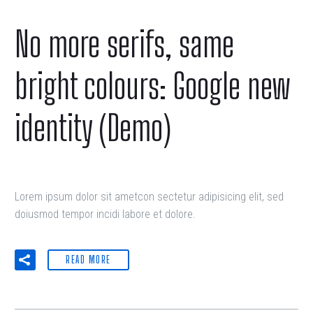
No more serifs, same
bright colours: Google new
identity (Demo)
Lorem ipsum dolor sit ametcon sectetur adipisicing elit, sed
doiusmod tempor incidi labore et dolore.
READ MORE