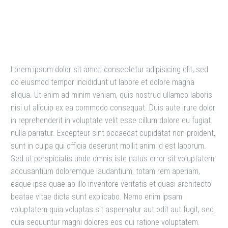
Guide to World Markets
Lorem ipsum dolor sit amet, consectetur adipisicing elit, sed
do eiusmod tempor incididunt ut labore et dolore magna
aliqua. Ut enim ad minim veniam, quis nostrud ullamco laboris
nisi ut aliquip ex ea commodo consequat. Duis aute irure dolor
in reprehenderit in voluptate velit esse cillum dolore eu fugiat
nulla pariatur. Excepteur sint occaecat cupidatat non proident,
sunt in culpa qui officia deserunt mollit anim id est laborum.
Sed ut perspiciatis unde omnis iste natus error sit voluptatem
accusantium doloremque laudantium, totam rem aperiam,
eaque ipsa quae ab illo inventore veritatis et quasi architecto
beatae vitae dicta sunt explicabo. Nemo enim ipsam
voluptatem quia voluptas sit aspernatur aut odit aut fugit, sed
quia sequuntur magni dolores eos qui ratione voluptatem.