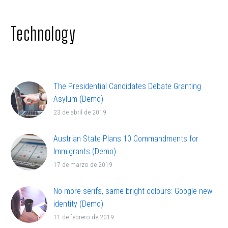
Technology
The Presidential Candidates Debate Granting
Asylum (Demo)
Lorem ipsum dolor sit ametcon sectetur
23 de abril de 2019
adipisicing elit, sed doiusmod tempor incidi labore
et dolore.
Austrian State Plans 10 Commandments for
Immigrants (Demo)
Lorem ipsum dolor sit ametcon sectetur
17 de marzo de 2019
adipisicing elit, sed doiusmod tempor incidi labore
et dolore.
No more serifs, same bright colours: Google new
identity (Demo)
Lorem ipsum dolor sit ametcon sectetur
11 de febrero de 2019