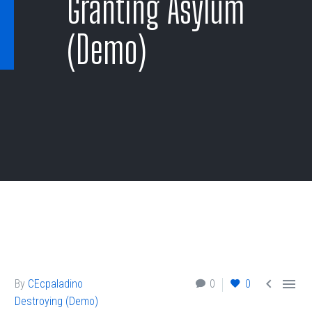
Granting Asylum
(Demo)


By
CEcpaladino
0
0
Destroying (Demo)