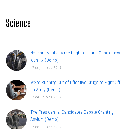
adipisicing elit, sed doiusmod tempor incidi labore
et dolore.
Science
No more serifs, same bright colours: Google new
identity (Demo)
Lorem ipsum dolor sit ametcon sectetur
17 de junio de 2019
adipisicing elit, sed doiusmod tempor incidi labore
et dolore.
We’re Running Out of Effective Drugs to Fight Off
an Army (Demo)
Lorem ipsum dolor sit ametcon sectetur
17 de junio de 2019
adipisicing elit, sed doiusmod tempor incidi labore
et dolore.
The Presidential Candidates Debate Granting
Asylum (Demo)
Lorem ipsum dolor sit amet, elit sed do eiusmod
17 de junio de 2019