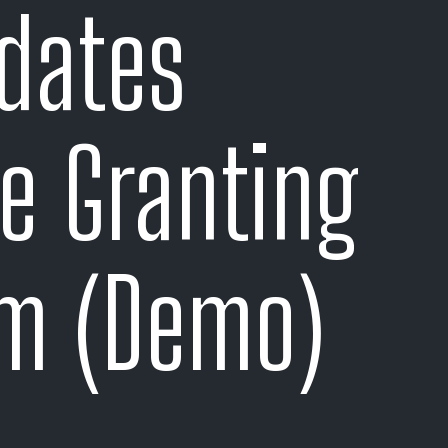
dates
e Granting
m (Demo)