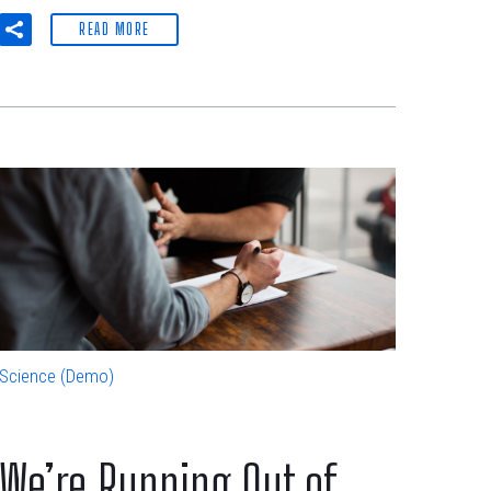
READ MORE
Science (Demo)
We’re Running Out of