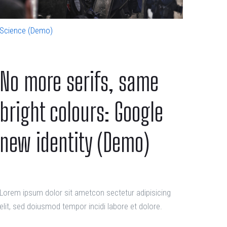
Science (Demo)
No more serifs, same
bright colours: Google
new identity (Demo)
Lorem ipsum dolor sit ametcon sectetur adipisicing
elit, sed doiusmod tempor incidi labore et dolore.