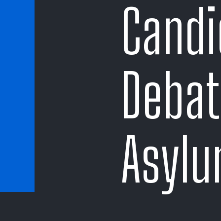
Candi
Debat
Asylu