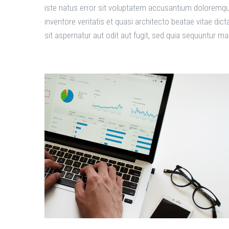
iste natus error sit voluptatem accusantium doloremqu
inventore veritatis et quasi architecto beatae vitae d
sit aspernatur aut odit aut fugit, sed quia sequuntur m