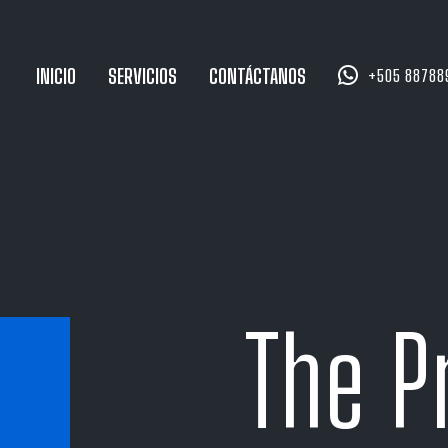


INICIO
SERVICIOS
CONTÁCTANOS
+505 88788
The P