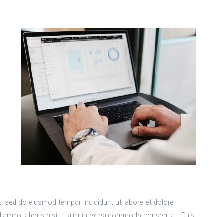
t, sed do eiusmod tempor incididunt ut labore et dolore
llamco laboris nisi ut aliquip ex ea commodo consequat. Duis