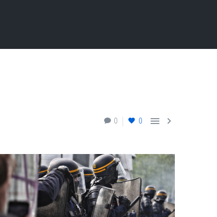


0
0