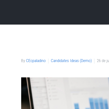
By
CEcpaladino
Candidates Ideas (Demo)
26 de j