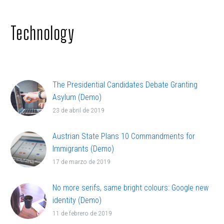
Technology
The Presidential Candidates Debate Granting
Asylum (Demo)
Lorem ipsum dolor sit ametcon sectetur
23 de abril de 2019
adipisicing elit, sed doiusmod tempor incidi labore
et dolore.
Austrian State Plans 10 Commandments for
Immigrants (Demo)
Lorem ipsum dolor sit ametcon sectetur
17 de marzo de 2019
adipisicing elit, sed doiusmod tempor incidi labore
et dolore.
No more serifs, same bright colours: Google new
identity (Demo)
Lorem ipsum dolor sit ametcon sectetur
11 de febrero de 2019