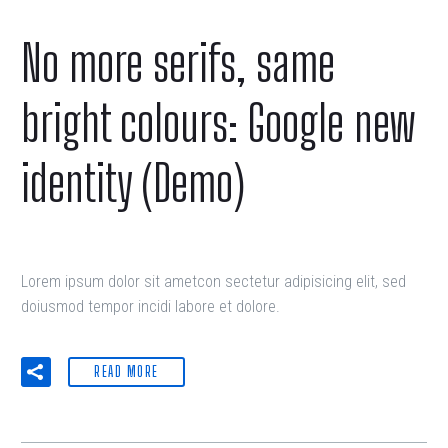
No more serifs, same
bright colours: Google new
identity (Demo)
Lorem ipsum dolor sit ametcon sectetur adipisicing elit, sed
doiusmod tempor incidi labore et dolore.
READ MORE