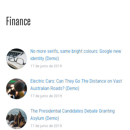
adipisicing elit, sed doiusmod tempor incidi labore
et dolore.
Finance
No more serifs, same bright colours: Google new
identity (Demo)
Lorem ipsum dolor sit ametcon sectetur
17 de junio de 2019
adipisicing elit, sed doiusmod tempor incidi labore
et dolore.
Electric Cars: Can They Go The Distance on Vast
Australian Roads? (Demo)
Lorem ipsum dolor sit ametcon sectetur
17 de junio de 2019
adipisicing elit, sed doiusmod tempor incidi labore
et dolore.
The Presidential Candidates Debate Granting
Asylum (Demo)
Lorem ipsum dolor sit ametcon sectetur
17 de junio de 2019