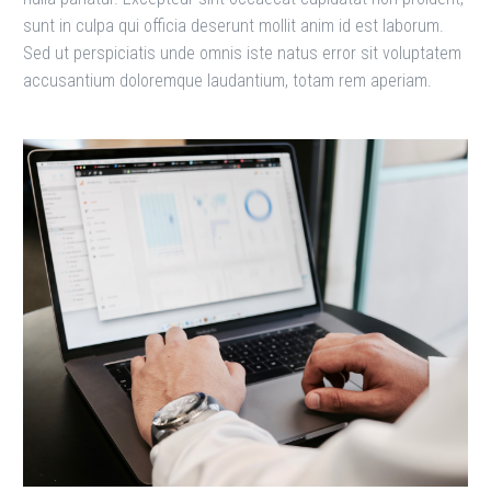
sunt in culpa qui officia deserunt mollit anim id est laborum.
Sed ut perspiciatis unde omnis iste natus error sit voluptatem
accusantium doloremque laudantium, totam rem aperiam.