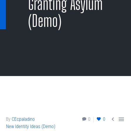
Granting Asylum
(Demo)


By
CEcpaladino
0
0
New Identity Ideas (Demo)