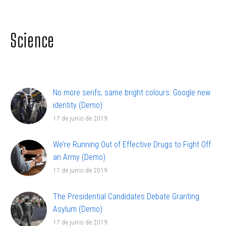
adipisicing elit, sed doiusmod tempor incidi labore
et dolore.
Science
No more serifs, same bright colours: Google new
identity (Demo)
Lorem ipsum dolor sit ametcon sectetur
17 de junio de 2019
adipisicing elit, sed doiusmod tempor incidi labore
et dolore.
We’re Running Out of Effective Drugs to Fight Off
an Army (Demo)
Lorem ipsum dolor sit ametcon sectetur
17 de junio de 2019
adipisicing elit, sed doiusmod tempor incidi labore
et dolore.
The Presidential Candidates Debate Granting
Asylum (Demo)
Lorem ipsum dolor sit amet, elit sed do eiusmod
17 de junio de 2019