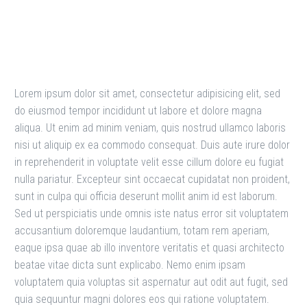
Guide to World Markets
Lorem ipsum dolor sit amet, consectetur adipisicing elit, sed
do eiusmod tempor incididunt ut labore et dolore magna
aliqua. Ut enim ad minim veniam, quis nostrud ullamco laboris
nisi ut aliquip ex ea commodo consequat. Duis aute irure dolor
in reprehenderit in voluptate velit esse cillum dolore eu fugiat
nulla pariatur. Excepteur sint occaecat cupidatat non proident,
sunt in culpa qui officia deserunt mollit anim id est laborum.
Sed ut perspiciatis unde omnis iste natus error sit voluptatem
accusantium doloremque laudantium, totam rem aperiam,
eaque ipsa quae ab illo inventore veritatis et quasi architecto
beatae vitae dicta sunt explicabo. Nemo enim ipsam
voluptatem quia voluptas sit aspernatur aut odit aut fugit, sed
quia sequuntur magni dolores eos qui ratione voluptatem.