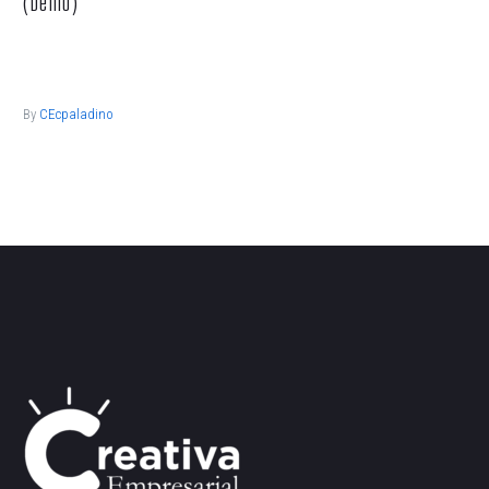
(Demo)
Lorem ipsum dolor sit ametcon sectetur adipisicing elit, sed
doiusmod tempor incidi labore et dolore.
By
CEcpaladino