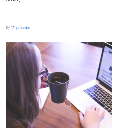
Lorem ipsum dolor sit ametcon sectetur adipisicing elit, sed
doiusmod tempor incidi labore et dolore.
By
CEcpaladino