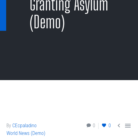
Granting Asylum
(Demo)


By
CEcpaladino
0
0
World News (Demo)