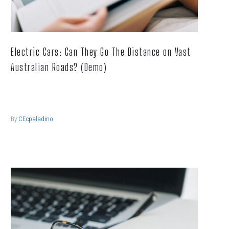
Electric Cars: Can They Go The Distance on Vast
Australian Roads? (Demo)
Lorem ipsum dolor sit ametcon sectetur adipisicing elit, sed
doiusmod tempor incidi labore et dolore.
By
CEcpaladino