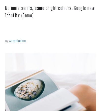
No more serifs, same bright colours: Google new
identity (Demo)
Lorem ipsum dolor sit ametcon sectetur adipisicing elit, sed
doiusmod tempor incidi labore et dolore.
By
CEcpaladino