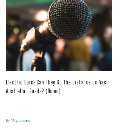
Electric Cars: Can They Go The Distance on Vast
Australian Roads? (Demo)
Lorem ipsum dolor sit ametcon sectetur adipisicing elit, sed
doiusmod tempor incidi labore et dolore.
By
CEcpaladino