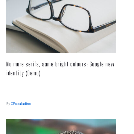
No more serifs, same bright colours: Google new
identity (Demo)
Lorem ipsum dolor sit ametcon sectetur adipisicing elit, sed
doiusmod tempor incidi labore et dolore.
By
CEcpaladino