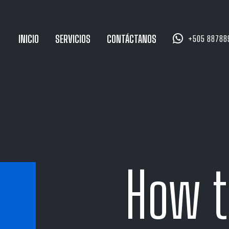


INICIO
SERVICIOS
CONTÁCTANOS
+505 88788
How t