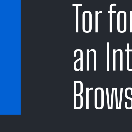
Tor fo
an In
Brows