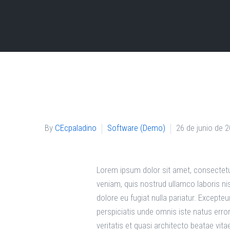
By
CEcpaladino
Software (Demo)
26 de junio de 
Lorem ipsum dolor sit amet, consectetur
veniam, quis nostrud ullamco laboris nis
dolore eu fugiat nulla pariatur. Excepte
perspiciatis unde omnis iste natus err
veritatis et quasi architecto beatae vit