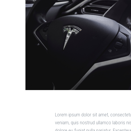
Lorem ipsum dolor sit amet, consectetur
veniam, quis nostrud ullamco laboris nis
dolore eu fugiat nulla pariatur. Excepte