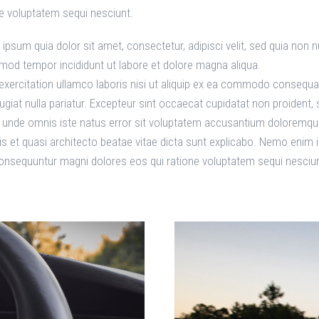
e voluptatem sequi nesciunt.
ipsum quia dolor sit amet, consectetur, adipisci velit, sed quia no
usmod tempor incididunt ut labore et dolore magna aliqua.
xercitation ullamco laboris nisi ut aliquip ex ea commodo consequat.
fugiat nulla pariatur. Excepteur sint occaecat cupidatat non proident, s
is unde omnis iste natus error sit voluptatem accusantium doloremq
atis et quasi architecto beatae vitae dicta sunt explicabo. Nemo enim
 consequuntur magni dolores eos qui ratione voluptatem sequi nesciun