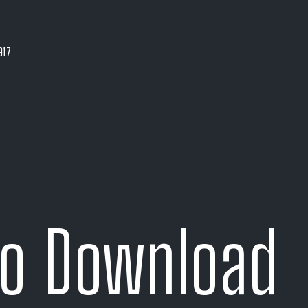
917
o Download