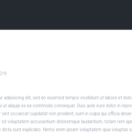
2019
 adipisicing elit, sed do eiusmod tempor incididunt ut labore et do
i ut aliquip ex ea commodo consequat. Duis aute irure dolor in repreh
ur sint occaecat cupidatat non proident, sunt in culpa qui officia dese
or sit voluptatem accusantium doloremque laudantium, totam rem aper
ae dicta sunt explicabo. Nemo enim ipsam voluptatem quia voluptas sit