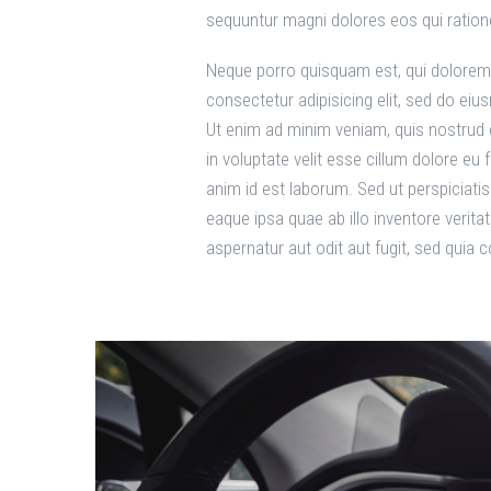
sequuntur magni dolores eos qui ration
Neque porro quisquam est, qui dolorem 
consectetur adipisicing elit, sed do ei
Ut enim ad minim veniam, quis nostrud e
in voluptate velit esse cillum dolore eu 
anim id est laborum. Sed ut perspiciat
eaque ipsa quae ab illo inventore verit
aspernatur aut odit aut fugit, sed quia