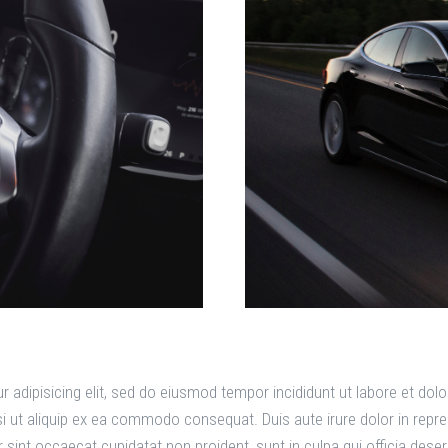
 adipisicing elit, sed do eiusmod tempor incididunt ut labore et do
i ut aliquip ex ea commodo consequat. Duis aute irure dolor in repreh
ur sint occaecat cupidatat non proident, sunt in culpa qui officia dese