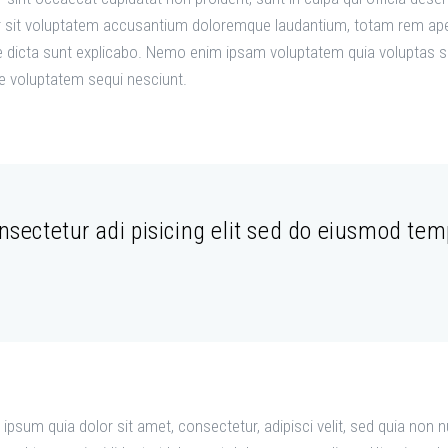
or sit voluptatem accusantium doloremque laudantium, totam rem aper
ae dicta sunt explicabo. Nemo enim ipsam voluptatem quia voluptas sit
e voluptatem sequi nesciunt.
sectetur adi pisicing elit sed do eiusmod temp
ipsum quia dolor sit amet, consectetur, adipisci velit, sed quia no