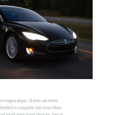
lore magna aliqua. Ut enim ad minim
enderit in voluptate velit esse cillum
runt mollit anim id est laborum. Sed ut