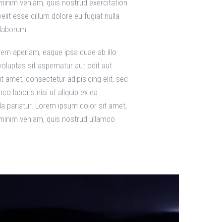
 minim veniam, quis nostrud exercitation
lit esse cillum dolore eu fugiat nulla
 laborum.
em aperiam, eaque ipsa quae ab illo
oluptas sit aspernatur aut odit aut
 amet, consectetur adipisicing elit, sed
o laboris nisi ut aliquip ex ea
la pariatur. Lorem ipsum dolor sit amet,
d minim veniam, quis nostrud ullamco