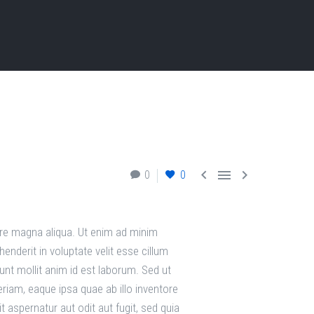



0
0
lore magna aliqua. Ut enim ad minim
enderit in voluptate velit esse cillum
runt mollit anim id est laborum. Sed ut
iam, eaque ipsa quae ab illo inventore
 aspernatur aut odit aut fugit, sed quia