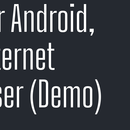
r Android,
ternet
er (Demo)