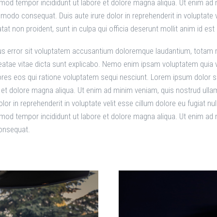
usmod tempor incididunt ut labore et dolore magna aliqua. Ut enim ad
mmodo consequat. Duis aute irure dolor in reprehenderit in voluptate ve
tat non proident, sunt in culpa qui officia deserunt mollit anim id est
tus error sit voluptatem accusantium doloremque laudantium, totam r
 beatae vitae dicta sunt explicabo. Nemo enim ipsam voluptatem quia v
res eos qui ratione voluptatem sequi nesciunt. Lorem ipsum dolor sit
et dolore magna aliqua. Ut enim ad minim veniam, quis nostrud ullamc
 in reprehenderit in voluptate velit esse cillum dolore eu fugiat nul
usmod tempor incididunt ut labore et dolore magna aliqua. Ut enim a
consequat.