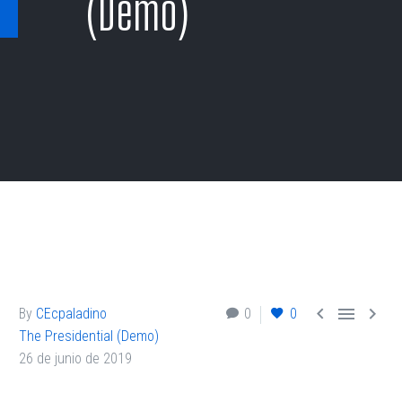
(Demo)



By
CEcpaladino
0
0
The Presidential (Demo)
26 de junio de 2019