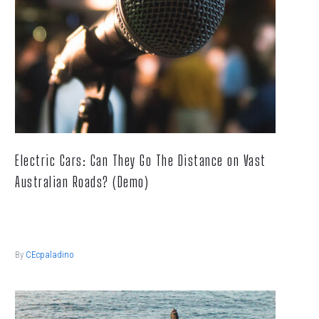
Electric Cars: Can They Go The Distance on Vast
Australian Roads? (Demo)
Lorem ipsum dolor sit ametcon sectetur adipisicing elit, sed
doiusmod tempor incidi labore et dolore.
By
CEcpaladino