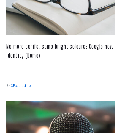
No more serifs, same bright colours: Google new
identity (Demo)
Lorem ipsum dolor sit ametcon sectetur adipisicing elit, sed
doiusmod tempor incidi labore et dolore.
By
CEcpaladino