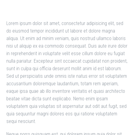
Lorem ipsum dolor sit amet, consectetur adipisicing elit, sed
do eiusmod tempor incididunt ut labore et dolore magna
aliqua. Ut enim ad minim veniam, quis nostrud ullamco laboris
nisi ut aliquip ex ea commodo consequat. Duis aute irure dolor
in reprehenderit in voluptate velit esse cillum dolore eu fugiat
nulla pariatur. Excepteur sint occaecat cupidatat non proident,
sunt in culpa qui officia deserunt mollit anim id est laborum.
Sed ut perspiciatis unde omnis iste natus error sit voluptatem
accusantium doloremque laudantium, totam rem aperiam,
eaque ipsa quae ab illo inventore veritatis et quasi architecto
beatae vitae dicta sunt explicabo. Nemo enim ipsam
voluptatem quia voluptas sit aspernatur aut odit aut fugit, sed
quia sequuntur magni dolores eos qui ratione voluptatem
sequi nesciunt.
Neque porro quisquam est, qui dolorem ipsum quia dolor sit