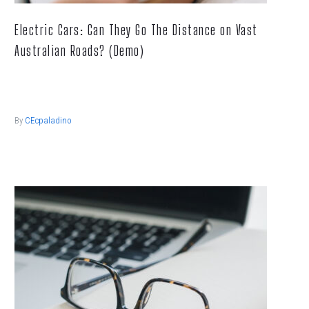
Electric Cars: Can They Go The Distance on Vast
Australian Roads? (Demo)
Lorem ipsum dolor sit ametcon sectetur adipisicing elit, sed
doiusmod tempor incidi labore et dolore.
By
CEcpaladino