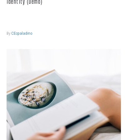
identity (Demo)
Lorem ipsum dolor sit ametcon sectetur adipisicing elit, sed
doiusmod tempor incidi labore et dolore.
By
CEcpaladino