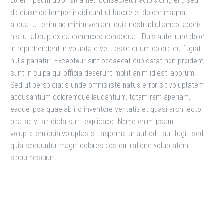
Lorem ipsum dolor sit amet, consectetur adipisicing elit, sed
do eiusmod tempor incididunt ut labore et dolore magna
aliqua. Ut enim ad minim veniam, quis nostrud ullamco laboris
nisi ut aliquip ex ea commodo consequat. Duis aute irure dolor
in reprehenderit in voluptate velit esse cillum dolore eu fugiat
nulla pariatur. Excepteur sint occaecat cupidatat non proident,
sunt in culpa qui officia deserunt mollit anim id est laborum.
Sed ut perspiciatis unde omnis iste natus error sit voluptatem
accusantium doloremque laudantium, totam rem aperiam,
eaque ipsa quae ab illo inventore veritatis et quasi architecto
beatae vitae dicta sunt explicabo. Nemo enim ipsam
voluptatem quia voluptas sit aspernatur aut odit aut fugit, sed
quia sequuntur magni dolores eos qui ratione voluptatem
sequi nesciunt.