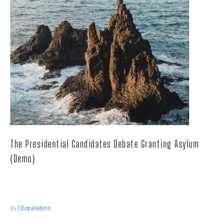
The Presidential Candidates Debate Granting Asylum
(Demo)
Lorem ipsum dolor sit ametcon sectetur adipisicing elit, sed
doiusmod tempor incidi labore et dolore.
By
CEcpaladino