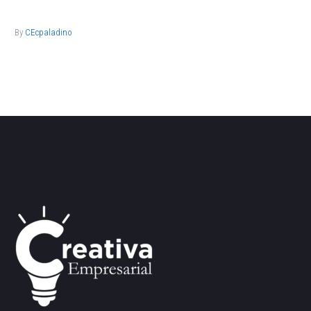
doiusmod tempor incidi labore et dolore.
By
CEcpaladino