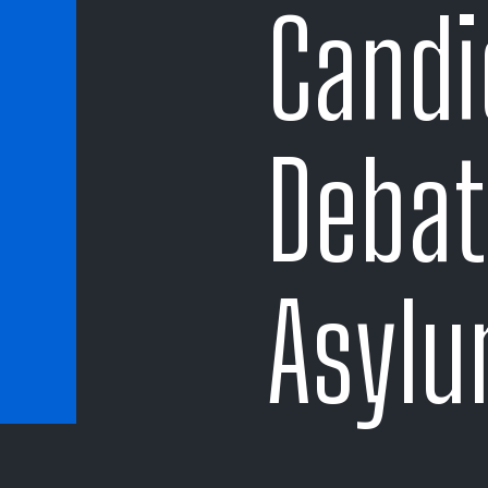
Candi
Debat
Asylu