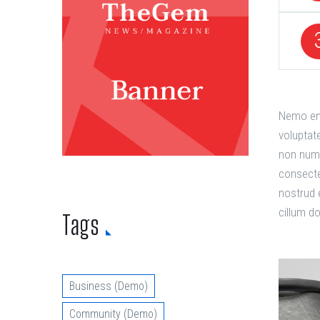
Nemo eni
voluptat
non numq
consecte
nostrud 
cillum do
Tags
Business (Demo)
Community (Demo)