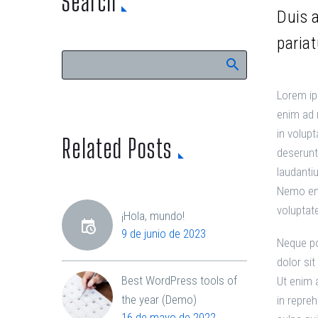
Search
Duis a
pariat
Lorem ip
enim ad 
in volupt
Related Posts
deserunt
laudanti
Nemo eni
voluptat
¡Hola, mundo!
9 de junio de 2023
Neque po
dolor si
Best WordPress tools of
Ut enim 
the year (Demo)
in repreh
16 de mayo de 2022