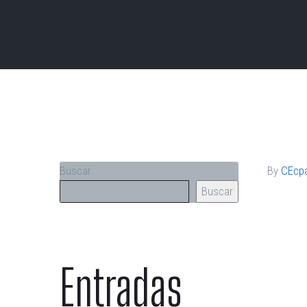
Buscar
By
CEcpa
Buscar
W
Entradas