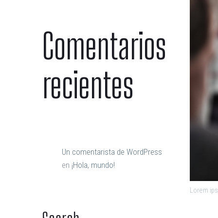
Comentarios
recientes
Un comentarista de WordPress
en
¡Hola, mundo!
Lorem ips