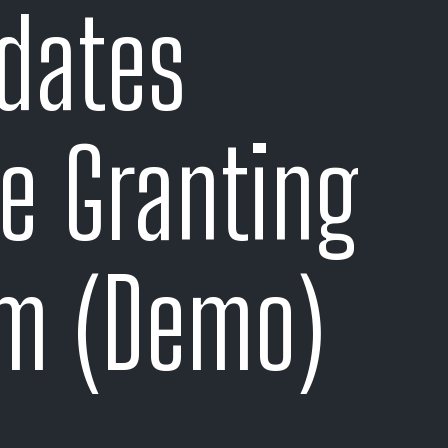
dates
e Granting
m (Demo)