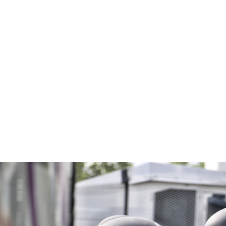
ffective Drug
ff an Army