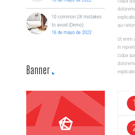
culpa qu
doloremq
10 common UX mistakes
explicab
to avoid (Demo)
qui rati
16 de mayo de 2022
Ut enim 
in repreh
culpa qu
doloremq
Banner
explicab