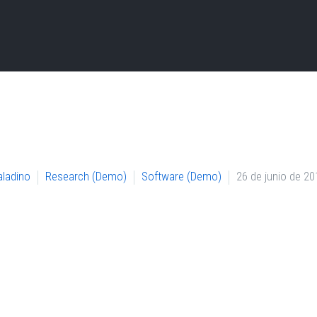
ladino
Research (Demo)
Software (Demo)
26 de junio de 20
e’re Running