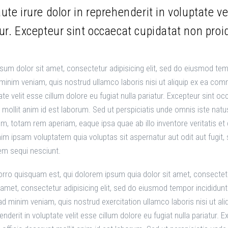
ute irure dolor in reprehenderit in voluptate ve
ur. Excepteur sint occaecat cupidatat non proi
sum dolor sit amet, consectetur adipisicing elit, sed do eiusmod temp
minim veniam, quis nostrud ullamco laboris nisi ut aliquip ex ea com
ate velit esse cillum dolore eu fugiat nulla pariatur. Excepteur sint oc
 mollit anim id est laborum. Sed ut perspiciatis unde omnis iste na
um, totam rem aperiam, eaque ipsa quae ab illo inventore veritatis et 
m ipsam voluptatem quia voluptas sit aspernatur aut odit aut fugit,
em sequi nesciunt.
rro quisquam est, qui dolorem ipsum quia dolor sit amet, consectet
t amet, consectetur adipisicing elit, sed do eiusmod tempor incididunt
ad minim veniam, quis nostrud exercitation ullamco laboris nisi ut a
enderit in voluptate velit esse cillum dolore eu fugiat nulla pariatur.