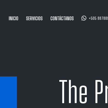


INICIO
SERVICIOS
CONTÁCTANOS
+505 88788
The P