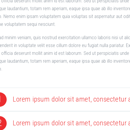
i officia deserunt mollit anim id est laborum. Sed ut perspiciatis un
ue laudantium, totam rem aperiam, eaque ipsa quae ab illo inventore v
o. Nemo enim ipsam voluptatem quia voluptas sit aspernatur aut odit
one voluptatem sequi nesciunt.
ad minim veniam, quis nostrud exercitation ullamco laboris nisi ut a
enderit in voluptate velit esse cillum dolore eu fugiat nulla pariatur.
i officia deserunt mollit anim id est laborum. Sed ut perspiciatis un
ue laudantium, totam rem aperiam, eaque ipsa quae ab illo inventore v
o.
1
Lorem ipsum dolor sit amet, consectetur a
2
Lorem ipsum dolor sit amet, consectetur a