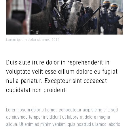
Lorem ipsum dolor sit amet, 2019
Duis aute irure dolor in reprehenderit in
voluptate velit esse cillum dolore eu fugiat
nulla pariatur. Excepteur sint occaecat
cupidatat non proident!
Lorem ipsum dolor sit amet, consectetur adipisicing elit, sed
do eiusmod tempor incididunt ut labore et dolore magna
aliqua. Ut enim ad minim veniam, quis nostrud ullamco laboris