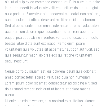
nisi ut aliquip ex ea commodo consequat. Duis aute irure dolor
in reprehenderit in voluptate velit esse cillum dolore eu fugiat
nulla pariatur. Excepteur sint occaecat cupidatat non proident,
sunt in culpa qui officia deserunt mollit anim id est laborum.
Sed ut perspiciatis unde omnis iste natus error sit voluptatem
accusantium doloremque laudantium, totam rem aperiam,
eaque ipsa quae ab illo inventore veritatis et quasi architecto
beatae vitae dicta sunt explicabo. Nemo enim ipsam
voluptatem quia voluptas sit aspernatur aut odit aut fugit, sed
quia sequuntur magni dolores eos qui ratione voluptatem
sequi nesciunt.
Neque porro quisquam est, qui dolorem ipsum quia dolor sit
amet, consectetur, adipisci velit, sed quia non numquam.
Lorem ipsum dolor sit amet, consectetur adipisicing elit, sed
do eiusmod tempor incididunt ut labore et dolore magna
aliqua.
Ut enim ad minim veniam, quis nostrud exercitation ullamco