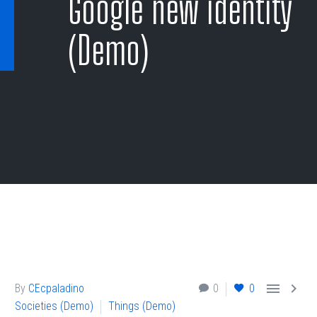
Google new identity
(Demo)


By
CEcpaladino
0
0
Societies (Demo)
Things (Demo)