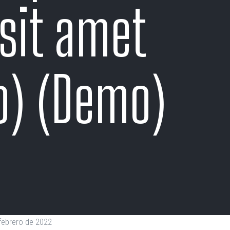
 sit amet
) (Demo)
febrero de 2022