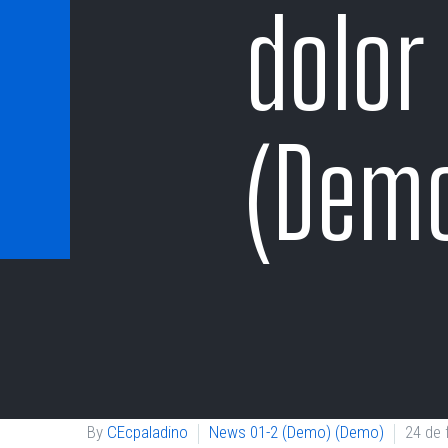
dolor
(Demo
By
CEcpaladino
News 01-2 (Demo) (Demo)
24 de 