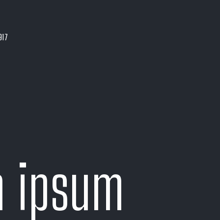
917
m ipsum